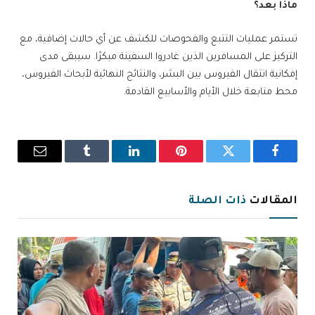
ماذا بعد؟
تستمر عمليات التتبع والفحوصات للكشف عن أي حالات إضافية، مع
التركيز على المسافرين الذين غادروا السفينة مبكرًا. سيبقى مدى
إمكانية انتقال الفيروس بين البشر، والنتائج النهائية لأبحاث الفيروس،
محط متابعة خلال الأيام والأسابيع القادمة.
فيسبوك
تويتر
بينتيريست
لينكدإن
Tumblr
البريد
الإلكترو
المقالات
ذات الصلة