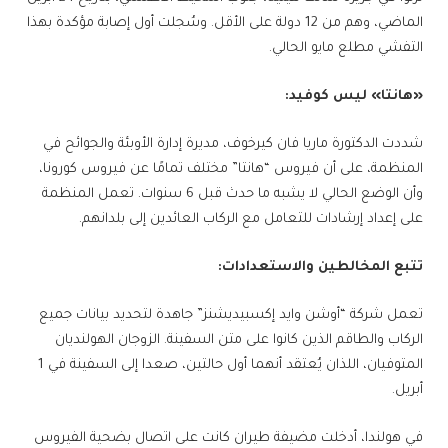
الماضي، وهم من 12 دولة على الأقل. وسُجلت أول إصابة مؤكدة بهذا
التفشي مطلع مايو الحالي.
«هانتا» ليس كوفيد:
شددت الدكتورة ماريا فان كيرخوف، مديرة إدارة الأوبئة والجوائح في
المنظمة، على أن فيروس “هانتا” مختلف تمامًا عن فيروس كورونا،
وأن الوضع الحالي لا يشبه ما حدث قبل 6 سنوات. تعمل المنظمة
على إعداد إرشادات للتعامل مع الركاب العائدين إلى بلدانهم.
تتبع المخالطين والاستعدادات:
تعمل شركة “أوشن وايد إكسبيديشنز” جاهدة لتحديد بيانات جميع
الركاب والطاقم الذين كانوا على متن السفينة. الزوجان الهولنديان
المتوفيان، اللذان يُعتقد أنهما أول حالتين، صعدا إلى السفينة في 1
أبريل.
في هولندا، أدخلت مضيفة طيران كانت على اتصال بضحية الفيروس