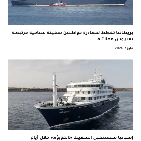
بريطانيا تخطط لمغادرة مواطنين سفينة سياحية مرتبطة
بفيروس «هانتا»
مايو 7, 2026
إسبانيا ستستقبل السفينة «الموبؤة» خلال أيام