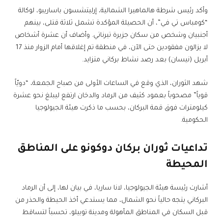
وأكد رئيس شرطة هالماهيرا الشمالية، إرليتشسون باساريبو، لوكالة
“كومباس تي في”، أن الحصيلة المؤكدة تشمل ثلاثة قتلى، بينهم
أجنبيان وشخص من سكان جزيرة تيرناتي. وأضاف أن عشرة أشخاص
لا يزالون مفقودين حتى الآن، في منطقة تم إغلاقها أمام الزوار منذ 17
أبريل (نيسان) بعد رصد نشاط بركاني متزايد.
شهد الثوران، الذي وقع في الساعات الأولى من صباح الجمعة، “دويّاً
قوياً” مصحوباً بعمود كثيف من الرماد والدخان ارتفع ليبلغ نحو عشرة
كيلومترات فوق قمة البركان، بحسب ما ذكرت هيئة الجيولوجيا
الحكومية.
تداعيات ثوران بركان دوكونو على المناطق
المحيطة
أشارت رئيسة هيئة الجيولوجيا، لانا ساريا، في بيان لها، إلى أن الرماد
البركاني يتجه حالياً نحو الشمال، مما يستدعي أخذ الحيطة والحذر من
قبل السكان في المناطق المأهولة ومدينة توبيلو، تحسباً لتساقط