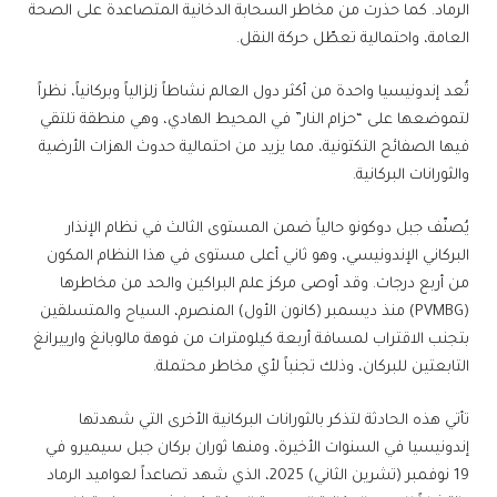
الرماد. كما حذرت من مخاطر السحابة الدخانية المتصاعدة على الصحة
العامة، واحتمالية تعطّل حركة النقل.
تُعد إندونيسيا واحدة من أكثر دول العالم نشاطاً زلزالياً وبركانياً، نظراً
لتموضعها على “حزام النار” في المحيط الهادي، وهي منطقة تلتقي
فيها الصفائح التكتونية، مما يزيد من احتمالية حدوث الهزات الأرضية
والثورانات البركانية.
يُصنّف جبل دوكونو حالياً ضمن المستوى الثالث في نظام الإنذار
البركاني الإندونيسي، وهو ثاني أعلى مستوى في هذا النظام المكون
من أربع درجات. وقد أوصى مركز علم البراكين والحد من مخاطرها
(PVMBG) منذ ديسمبر (كانون الأول) المنصرم، السياح والمتسلقين
بتجنب الاقتراب لمسافة أربعة كيلومترات من فوهة مالوبانغ وارييرانغ
التابعتين للبركان، وذلك تجنباً لأي مخاطر محتملة.
تأتي هذه الحادثة لتذكر بالثورانات البركانية الأخرى التي شهدتها
إندونيسيا في السنوات الأخيرة، ومنها ثوران بركان جبل سيميرو في
19 نوفمبر (تشرين الثاني) 2025، الذي شهد تصاعداً لعواميد الرماد