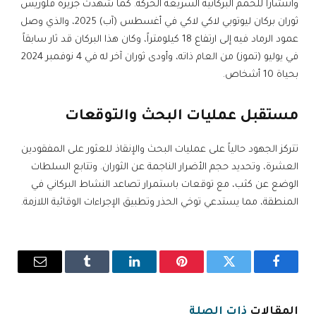
وانتشاراً للحمم البركانية السريعة الحركة. كما شهدت جزيرة فلوريس
ثوران بركان ليوتوبي لاكي لاكي في أغسطس (آب) 2025، والذي وصل
عمود الرماد فيه إلى ارتفاع 18 كيلومتراً، وكان هذا البركان قد ثار سابقاً
في يوليو (تموز) من العام ذاته، وأودى ثوران آخر له في 4 نوفمبر 2024
بحياة 10 أشخاص.
مستقبل عمليات البحث والتوقعات
تتركز الجهود حالياً على عمليات البحث والإنقاذ للعثور على المفقودين
العشرة، وتحديد حجم الأضرار الناجمة عن الثوران. وتتابع السلطات
الوضع عن كثب، مع توقعات باستمرار تصاعد النشاط البركاني في
المنطقة، مما يستدعي توخي الحذر وتطبيق الإجراءات الوقائية اللازمة.
فيسبوك
تويتر
بينتيريست
لينكدإن
Tumblr
البريد
الإلكترو
المقالات
ذات الصلة