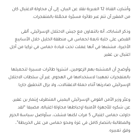
وأشارت القناة 12 العبرية نقلا عن البيان، إلى أن محاولة الاغتيال كان
من المقرر أن تتم عبر طائرة مسيّرة محمّلة بالمتفجرات.
وذكر الشاباك، أنه بالتعاون مع جيش الاحتلال الإسرائيلي، ألقى
القبض على خلية تابعة لحماس في منطقة الخليل خلال الأسابيع
الأخيرة، مشتبها في أنها عملت تحت قيادة حماس في تركيا من أجل
اغتيال بن غفير.
وأوضح أن المشتبه بهم الزعومين، اشتروا طائرات مسيرة لتحميلها
بالمتفجرات تمهيدا لاستخدامها في الهجوم، غير أن سلطات الاحتلال
الإسرائيلي صادرتها أثناء حملة الاعقتالات، ولا يزال التحقيق جاريا.
وعبّر وزير الأمن القومي الإسرائيلي اليميني المتطرف إيتمار بن غفير،
عن شكره للأجهزة الأمنية لإحباطها محاولة اغتياله، مضيفا “لقد
حاولت حماس اغتيالي 5 مرات لكنها فشلت، سأواصل سياسة الحزم
والمطالبة بانتصار كامل في غزة ومحو حماس من على الخريطة”،
وفق تعبيره.