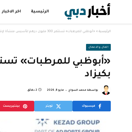
الرئيسية
اخر الاخبار
الرئيسية
»
«أبوظبي للمرطبات» تستثمر 300 مليون درهم لتأسيس منشأة لإنتاج المشروبات بكيزاد
المال والاعمال
بكيزاد
بواسطة
محمد السواح
مايو 8, 2026
2 دقائق
فيسبوك
تويتر
بينتيريست