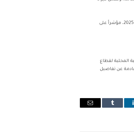
تُعد قيمة التجارة الخارجية غير النفطية لدولة الإمارات، التي بلغت 3.8 تريليون درهم في عام 2025، مؤشراً على
ة المحلية لقطاع
قادمة عن تفاصيل
ينكدإن
Tumblr
البريد
الإلكتروني