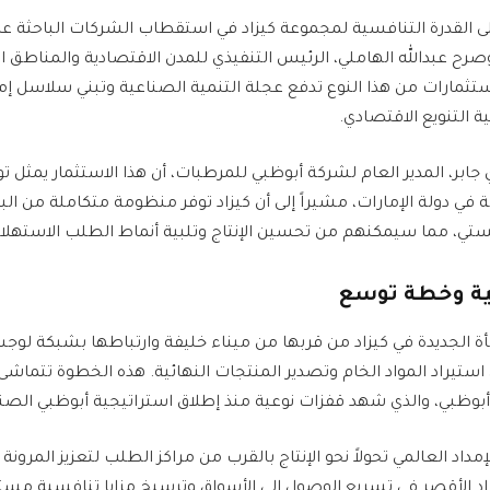
لى القدرة التنافسية لمجموعة كيزاد في استقطاب الشركات الباحثة عن
صرح عبدالله الهاملي، الرئيس التنفيذي للمدن الاقتصادية والمناطق 
استثمارات من هذا النوع تدفع عجلة التنمية الصناعية وتبني سلاسل إمد
 التنويع الاقتصادي.
ابر، المدير العام لشركة أبوظبي للمرطبات، أن هذا الاستثمار يمثل توج
ي دولة الإمارات، مشيراً إلى أن كيزاد توفر منظومة متكاملة من البن
تي، مما سيمكنهم من تحسين الإنتاج وتلبية أنماط الطلب الاستهلاك
جية وخطة توسع
 الجديدة في كيزاد من قربها من ميناء خليفة وارتباطها بشبكة لوج
تيراد المواد الخام وتصدير المنتجات النهائية. هذه الخطوة تتماشى
بوظبي، والذي شهد قفزات نوعية منذ إطلاق استراتيجية أبوظبي الصنا
د العالمي تحولاً نحو الإنتاج بالقرب من مراكز الطلب لتعزيز المرونة
 الأقصر في تسريع الوصول إلى الأسواق وترسيخ مزايا تنافسية مستد