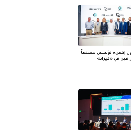
ربون إكس» تؤسس مصنعاً
رافين في «كيزاد»