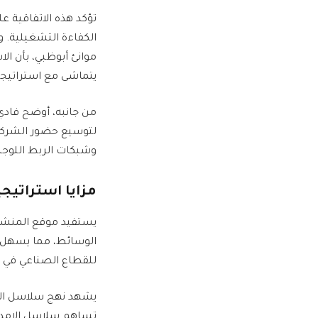
تؤكد هذه الاتفاقية ع
الكفاءة التشغيلية. و
موانئ أبوظبي، بأن ال
يتماشى مع استراتيجية
من جانبه، أوضح فادي ج
لتوسيع حضور الشركة ف
وشبكات الربط اللوجس
مزايا استراتي
يستفيد موقع المنشأة
الوسائط، مما يسهل اس
للقطاع الصناعي في أ
يشهد نهج سلاسل الإمدا
تساهم سلاسل الإمداد