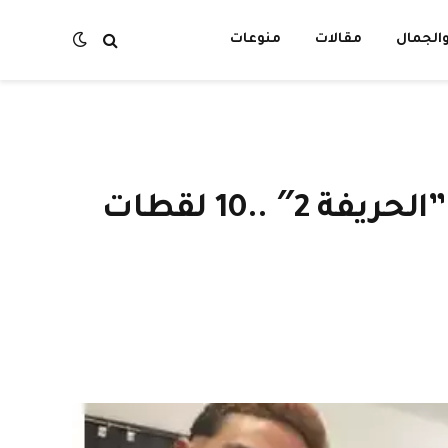
الجمال
مقالات
منوعات
مي عمر جريئة وجانا دياب مع والدها ونورين أبو سعدة في”الحريفة 2″ ..10 لقطات