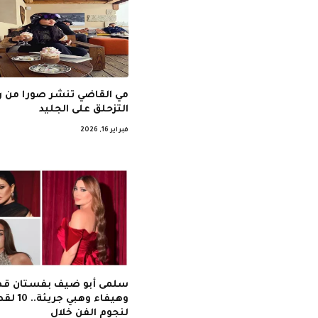
مي القاضي تنشر صورا من ر
التزحلق على الجليد
فبراير 16, 2026
سلمى أبو ضيف بفستان ق
وهيفاء وهبي جر
لنجوم الفن خلال