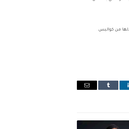
الها من كواليس
ينكدإن
Tumblr
البريد
الإلكتروني