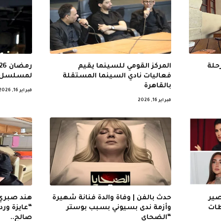
حلة
المركز القومي للسينما يقيم
فعاليات نادي السينما المستقلة
لمسلسل “
بالقاهرة
فبراير 16, 2026
فبراير 16, 2026
صير
حدث بالفن | وفاة والدة فنانة شهيرة
هند صبري
يئة.. 10 لقطات
وأزمة ندى بسيوني بسبب بوستر
“عايزة ورد
“الضحاي
صالح..