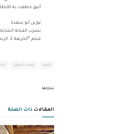
أنيق خطفت به الأنظار
نورين أبو سعدة
نشرت الفنانة الشابة
فيلم “الحريفة 2: الريمونتادا” وسط عدد من أبطاله وهم أحمد غزي، كزبرة، ودونا إمام.
إليسا
بسنت شوقي
جانا
شاركها.
المقالات
ذات الصلة