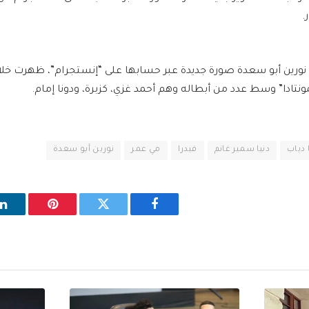
.
 نورين أبو سعدة صورة جديدة عبر حسابها على “إنستجرام”، ظهرت خل
 دياب
دنيا سمير غانم
فيدرا
مي عمر
نورين أبو سعدة
فيسبوك
تويتر
بينتيريست
ل