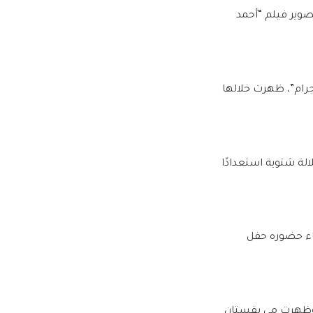
صوير فيلم “أحمد
رام”، ظهرت خلالها
لة شتوية استعدادًا
ناء حضوره حفل
 وظهرت مي بفستان