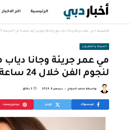
الرئيسية
اخر الاخبار
الرئيسية
»
مي عمر جريئة وجانا دياب مع والدها ونورين أبو سعدة في”الحريفة 2″ ..10 لقطات لنجوم الفن خلال 24 ساعة
السينما والتلفزيون
لنجوم الفن خلال 24 ساعة
بواسطة
محمد السواح
ديسمبر 6, 2024
2 دقائق
فيسبوك
تويتر
بينتيريست