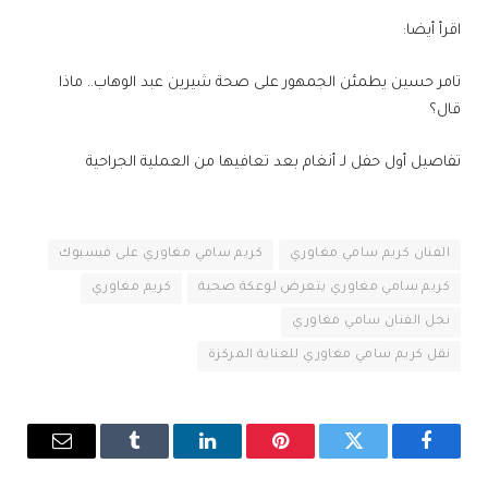
اقرأ أيضا:
تامر حسين يطمئن الجمهور على صحة شيرين عبد الوهاب.. ماذا
قال؟
تفاصيل أول حفل لـ أنغام بعد تعافيها من العملية الجراحية
الفنان كريم سامي مغاوري
كريم سامي مغاوري على فيسبوك
كريم سامي مغاوري يتعرض لوعكة صحية
كريم مغاوري
نجل الفنان سامي مغاوري
نقل كريم سامي مغاوري للعناية المركزة
فيسبوك
تويتر
بينتيريست
لينكدإن
Tumblr
البريد