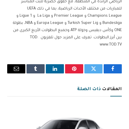
الرياضي الرائدة في المنطقة، مع حقوق حصرية للبث المباشر
للمباريات من مختلف الأحداث الرياضية، بما في ذلك UEFA
Champions League و Premier League و La Liga و Ligue 1 و
Bundesliga و Turkish Super Lig و Europa League و NBA، بطولة
ONE وكأس ديفيس وجولة ATP وجميع البطولات الأربع الكبرى من
بين أبرز البطولات. تعرف على المزيد حول تلفزيون TOD:
www.TOD.TV
فيسبوك
تويتر
بينتيريست
لينكدإن
Tumblr
البريد
الإلكترو
المقالات
ذات الصلة