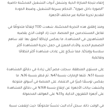
إخفاء نتيجة المباراة الحية. وتشمل أدوات التشغيل المحسّنة خاصية
“الصورة داخل صورة”، التحكم بسرعة التشغيل، وضبط الجودة
لتقديم تجربة مثالية عبر مختلف الأجهزة.
ومنذ إطلاق هذه التجربة المحسّنة، شهدت TOD ارتفاعًا ملحوظًا في
تفاعل المستخدمين مع المنصة، حيث زاد الوقت الذي يقضيه
المشاهدون في المشاهدة، ما يعكس ارتباطًا أعمق بها. لقد ساهم
التصميم الجديد والأداء المعزز في جعل تجربة المشاهدة أكثر
سلاسة وإمتاعًا، مما شجّع على عادات مشاهدة أكثر انتظامًا
وتفاعلية.
على مستوى المنطقة، سجلت مصر أعلى زيادة في دقائق المشاهدة
بنسبة 51%، تلتها الإمارات بنسبة 47%، ثم قطر بنسبة 36%، ما
يعكس توسعًا كبيرًا في الاعتماد على المنصة في أسواق متنوعة.
وكشفت بيانات الأجهزة عن ارتفاع بنسبة 168% في دقائق المشاهدة
على أجهزة التلفزيون الذكية، و33% على الهواتف المحمولة.
في الوقت ذاته، سجل أداء البث تحسنًا ملحوظًا: حيث ارتفعت نسبة