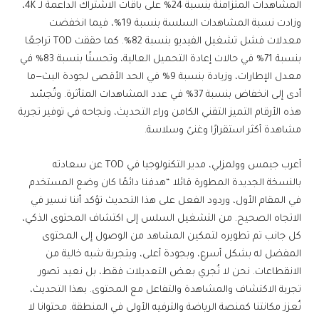
المشاهدات المتزامنة بنسبة 24% على باقات الاشتراك الداعمة لـ 4K،
وزادت نسبة المشاهدات السلسة بنسبة 19%، فيما انخفضت
معدلات فشل تشغيل الفيديو بنسبة 82%. كما حققت TOD تراجعًا
بنسبة 71% في حالات إعادة التحميل العالية، وتحسنًا بنسبة 83% في
معدل الإطارات، وزيادة بنسبة 9% في الحد الأقصى لجودة البث—ما
أدى إلى انخفاض بنسبة 37% في عدد المشاهدات المتأثرة. وتُجسّد
هذه الأرقام التميز التقني الكامن وراء التحديث، ونجاحه في توفير تجربة
مشاهدة أكثر استقرارًا وغنىً وسلاسة.
أعرب جيمس وولمزلي، مدير التكنولوجيا في TOD عن سعادته
بالنسخة الجديدة المطورة قائلا “هدفنا دائمًا كان وضع المستخدم
في المقام الأول، وردود الفعل على هذا التحديث تؤكد أننا نسير في
الاتجاه الصحيح. من التشغيل السلس إلى اكتشاف المحتوى الذكي،
كل جانب تم تطويره لتمكين المشاهد من الوصول إلى المحتوى
المفضل له بشكل أسرع، وبجودة أعلى، وبتجربة شبه خالية من
الانقطاعات. نحن لا نُجري بعض التعديلات فقط، بل نعيد تصور
تجربة الاكتشاف والمشاهدة والتفاعل مع المحتوى. بهذا التحديث،
نُعزز مكانتنا كمنصة الرياضة والترفيه الأولى في المنطقة. محتوانا لا