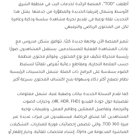
أطلقت “TOD”، المنصة الرائدة لخدمات البث في منطقة الشرق
الأوسط وشمال إفريقيا،الجديدة والمطوّرة من خدمتها. يمثل هذا
التحديث نقلة نوعية في تقديم تجربة مشاهدة سلسة وذكية وغامرة
لكل من المحتوى الرياضي والترفيهي.
تتميز المنصة الآن بواجهة جديدة كليًا، تتوافق بشكل مدروس مع
عادات المشاهدة الفعلية للمستخدمين. يستقبل المشاهدون صورًا
رئيسية متحركة تتكيف مع نوع المحتوى، وقوائم محتوى منظمة
حسب العلامة التجارية، ومقاطع دعائية تُعرض تلقائيًا لتسليط
الضوء بسلاسة على البرامج ذات الصلة. تشمل التحسينات الرئيسية
نظام تصفح أكثر ذكاء وسهولة يتيح اكتشاف المحتوى بسرعة أكبر.
كما تقدم النسخة الجديدة بيانات وصفية غنية، تشمل معلومات
تفصيلية حول جودة الفيديو (4K، HDR، FHD)، وخيارات الصوت
والترجمة، وتفاصيل الممثلين وطاقم العمل، وتقييمات توجيه
المشاهدين. أما عشاق الرياضة، فيستفيدون من ميزات عديدة عبر
ميزة TOD 360، والتي تتضمن إحصائيات فورية للمباريات، التشكيلات
المباشرة المدعومة من Opta، إنشاء ملخصات تلقائية، وخيار إظهار أو