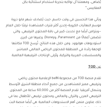
يُضاهى، ومهمتنا أن نواكبه بتجربة استخدام استثنائية بكل
المقاييس.”
ويأتي هذا التحسين في وقت حاسم، حيث يُصادف شهر مايو ذروة
موسم النهائيات الكروية—إحدى أكثر فترات المشاهدة ترقبًا خلال العام
—ويتزامن أيضًا مع تحديث كبير في باقة المحتوى الترفيهي، والتي
تتضمن أعمالًا من Paramount، وDisney، وغيرها من كبرى
استوديوهات هوليوود. ومن خلال هذه النتائج، تُرسخ TOD مكانتها
كوجهة رائدة في المنطقة للمحتوى الرياضي العالمي المباشر،
والمسلسلات العربية والتركية، وأرقى الإنتاجات الترفيهية العالمية.
عن
TOD
تقدم منصة TOD من مجموعة beIN الإعلامية محتوى رياضي
وترفيهي مميز للمشاهدين من جميع أنحاء منطقة الشرق الأوسط
وشمال أفريقيا. تقدم المنصة أكثر من 60,000 ساعة من المحتوى
الترفيهي العربي والتركي والعالمي ومحتوى ترفيهي للأطفال بما في
ذلك عناوين منمن أهم الاستديوهات العالمية .هي أيضًا منصة البث