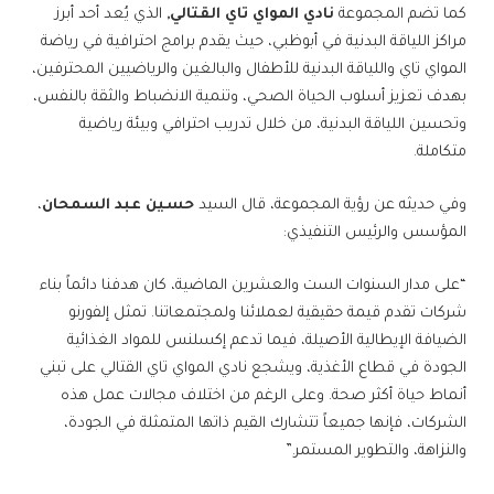
كما تضم المجموعة
نادي المواي تاي القتالي,
الذي يُعد أحد أبرز
مراكز اللياقة البدنية في أبوظبي، حيث يقدم برامج احترافية في رياضة
المواي تاي واللياقة البدنية للأطفال والبالغين والرياضيين المحترفين،
بهدف تعزيز أسلوب الحياة الصحي، وتنمية الانضباط والثقة بالنفس،
وتحسين اللياقة البدنية، من خلال تدريب احترافي وبيئة رياضية
متكاملة.
وفي حديثه عن رؤية المجموعة، قال السيد
حسين عبد السمحان
،
المؤسس والرئيس التنفيذي:
“على مدار السنوات الست والعشرين الماضية، كان هدفنا دائماً بناء
شركات تقدم قيمة حقيقية لعملائنا ولمجتمعاتنا. تمثل إلفورنو
الضيافة الإيطالية الأصيلة، فيما تدعم إكسلنس للمواد الغذائية
الجودة في قطاع الأغذية، ويشجع نادي المواي تاي القتالي على تبني
أنماط حياة أكثر صحة. وعلى الرغم من اختلاف مجالات عمل هذه
الشركات، فإنها جميعاً تتشارك القيم ذاتها المتمثلة في الجودة،
والنزاهة، والتطوير المستمر.”