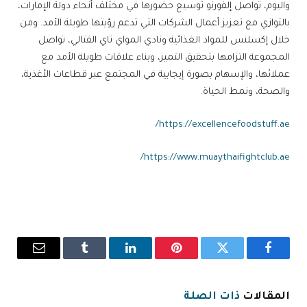
واليوم، تواصل إلفورنو توسيع حضورها في مختلف أنحاء دولة الإمارات،
بالتوازي مع تعزيز أعمال الشركات التي تدعم رؤيتها طويلة الأمد. ومن
خلال إكسلنس للمواد الغذائية ونادي المواي تاي القتالي، تواصل
المجموعة التزامها بتحقيق التميز، وبناء علاقات طويلة الأمد مع
عملائها، والإسهام بصورة إيجابية في المجتمع عبر قطاعات الأغذية،
والصحة، ونمط الحياة.
https://excellencefoodstuff.ae/
https://www.muaythaifightclub.ae/
فيسبوك
تويتر
بينتيريست
لينكدإن
Tumblr
البريد
الإلكترو
المقالات
ذات الصلة