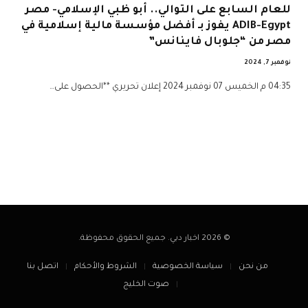
للعام السابع على التوالي.. أبو ظبي الإسلامي- مصر
ADIB-Egypt يفوز بـ أفضل مؤسسة مالية إسلامية في
مصر من “جلوبال فاينانس”
نوفمبر 7, 2024
04:35 م الخميس 07 نوفمبر 2024 إعلان تحريري **الحصول على…
© 2026 اخبار دبي. جميع الحقوق محفوظة.
من نحن
سياسة الخصوصية
الشروط والأحكام
اتصل بنا
صوت الخليج