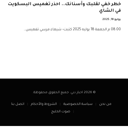
خطر خفي لقلبك وأسنانك.. احذر تغميس البسكويت
في الشاي
يوليو 18, 2025
08:00 م الجمعة 18 يوليه 2025 كتبت- شيماء مرسي تغميس…
© 2026 اخبار دبي. جميع الحقوق محفوظة.
من نحن
سياسة الخصوصية
الشروط والأحكام
اتصل بنا
صوت الخليج