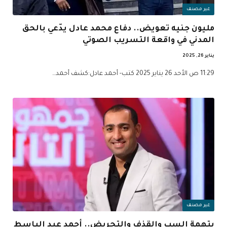
غير مصنف
مليون جنيه تعويض.. دفاع محمد عادل يدّعي بالحق
المدني في واقعة التسريب الصوتي
يناير 26, 2025
11:29 ص الأحد 26 يناير 2025 كتب- أحمد عادل:كشف أحمد…
غير مصنف
بتهمة السب والقذف والتحريض.. أحمد عبد الباسط