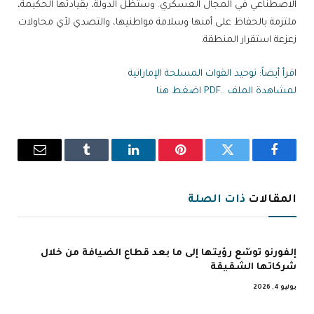
الاصطناعي في المجال العسكري. وستظل الدولة، بقيادتها الحكيمة،
ملتزمة بالحفاظ على أمنها وسلامة مواطنيها، والتصدي لأي محاولات
زعزعة استقرار المنطقة.
اقرأ أيضاً: توحيد القوات المسلحة الإماراتية
لمشاهدة الملف ..PDF اضغط هنا
فيسبوك
تويتر
بينتيريست
لينكدإن
Tumblr
البريد
الإلكترو
المقالات
ذات الصلة
إلفورنو توسّع رؤيتها إلى ما بعد قطاع الضيافة من خلال
شركاتها الشقيقة
يوليو 4, 2026