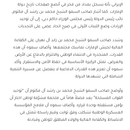
الإيراني بأنه يسجل بمداد من فخر في أنصع صفحات تاريخ دولة
الإمارات. كما أشار صاحب السمو الشيخ محمد بن راشد آل مكتوم،
نائب رئيس الدولة رئيس مجلس الوزراء حاكم دبي، إلى أن توحيد
الإرادات وضع اللبنات الأولى في صرح اتحاد عصي على التحديات.
وشدد صاحب السمو الشيخ محمد بن زايد آل نهيان على الكفاءة
العالية لجيش الإمارات تماسك مجتمعها. وأضاف سموه أن هذه
القدرات، المتجذرة في الانتماء الوطني والالتزام بالدفاع عن الأرض
والعرض، تمثل الركيزة الأساسية في حفظ الأمن والاستقرار. وأكد
سموه أن تعزيز هذه القدرات الدفاعية لا ينفصل عن مسيرة التنمية
الشاملة التي تشهدها الدولة.
وأوضح صاحب السمو الشيخ محمد بن راشد آل مكتوم أن “توحيد
القوات المسلحة” يعد فصلاً هاماً في ملحمة مشرّفة لوطن اختار أن
يؤمن مستقبله بوحدة قراره. وأضاف سموه أن ملامح المؤسسة
العسكرية الوطنية تشكلت وفق ثوابت وقيم راسخة تتمثل في
الانضباط والكفاءة العالية والولاء المطلق للوطن وقيادته.