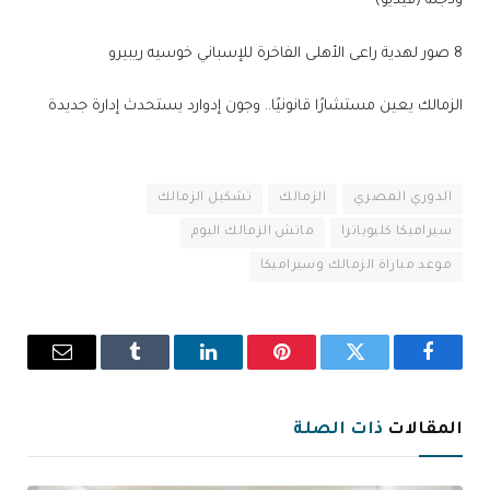
ودجلة (فيديو)
8 صور لهدية راعى الأهلى الفاخرة للإسباني خوسيه ريبيرو
الزمالك يعين مستشارًا قانونيًا.. وجون إدوارد يستحدث إدارة جديدة
الدوري المصري
الزمالك
تشكيل الزمالك
سيراميكا كليوباترا
ماتش الزمالك اليوم
موعد مباراة الزمالك وسيراميكا
فيسبوك
تويتر
بينتيريست
لينكدإن
Tumblr
البريد
الإلكترو
المقالات
ذات الصلة