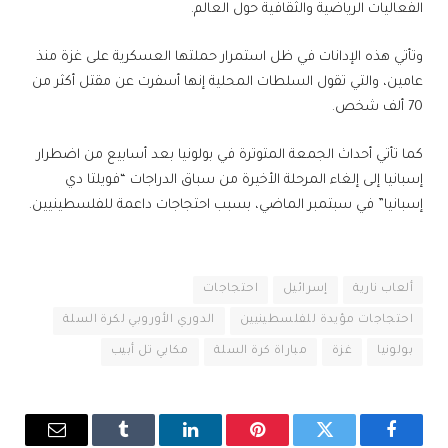
الفعاليات الرياضية والثقافية حول العالم.
وتأتي هذه الإدانات في ظل استمرار حملتها العسكرية على غزة منذ
عامين، والتي تقول السلطات المحلية إنها أسفرت عن مقتل أكثر من
70 ألف شخص.
كما تأتي أحداث الجمعة المتوترة في بولونيا بعد أسابيع من اضطرار
إسبانيا إلى إلغاء المرحلة الأخيرة من سباق الدراجات “فويلتا دي
إسبانيا” في سبتمبر الماضي، بسبب احتجاجات داعمة للفلسطينيين.
ألعاب نارية
إسرائيل
احتجاجات
احتجاجات مؤيدة للفلسطينيين
الدوري الأوروبي لكرة السلة
بولونيا
غزة
مباراة كرة السلة
مكابي تل أبيب
فيسبوك
تويتر
بينتيريست
لينكدإن
Tumblr
البريد