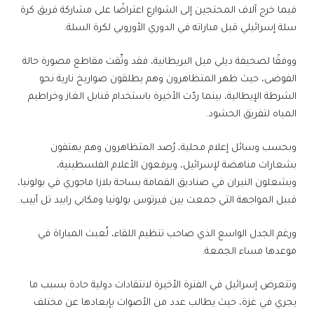
فيما خرج آلاف المحتجين إلى الشوارع اعتراضًا على مشاركة فريق كرة
سلة إسرائيلي قبل مباراته في الدوري الأوروبي لكرة السلة.
ووفقًا لصحيفة ديلي ميل البريطانية، فقد وثّقت مقاطع مصورة حالة
الفوضى، حيث ظهر المتظاهرون وهم يطلقون صواريخ نارية نحو
الشرطة الإيطالية، بينما ردّت الأخيرة باستخدام قنابل الغاز وخراطيم
المياه لتفريق الحشود.
وبحسب وسائل إعلام محلية، رُصد المتظاهرون وهم يهتفون
بشعارات مناهضة لإسرائيل، ويرفعون الأعلام الفلسطينية،
ويشعلون النيران في صناديق القمامة بساحة بلازا ماجوري في بولونيا،
قبيل المواجهة التي جمعت بين فيرتوس بولونيا ومكابي رابيد تل أبيب.
ورغم الجدل الواسع الذي صاحب تنظيم اللقاء، لُعبت المباراة في
موعدها مساء الجمعة.
وتتعرض إسرائيل في الفترة الأخيرة لانتقادات دولية حادة بسبب ما
يجري في غزة، حيث يطالب عدد من الأصوات بإبعادها عن مختلف